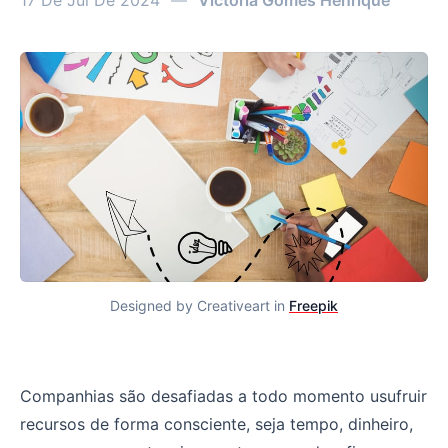
17 De Jul De 2024
—
Victória Gomes Henrique
Designed by Creativeart in 
Freepik
Como fazer seu produto ser o meio para alcançar objeti
Companhias são desafiadas a todo momento usufruir
recursos de forma consciente, seja tempo, dinheiro,