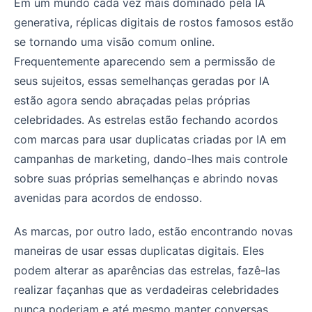
Celebridades AI: O Futuro do Marketing ou um Campo M
Em um mundo cada vez mais dominado pela IA
generativa, réplicas digitais de rostos famosos estão
se tornando uma visão comum online.
Frequentemente aparecendo sem a permissão de
seus sujeitos, essas semelhanças geradas por IA
estão agora sendo abraçadas pelas próprias
celebridades. As estrelas estão fechando acordos
com marcas para usar duplicatas criadas por IA em
campanhas de marketing, dando-lhes mais controle
sobre suas próprias semelhanças e abrindo novas
avenidas para acordos de endosso.
As marcas, por outro lado, estão encontrando novas
maneiras de usar essas duplicatas digitais. Eles
podem alterar as aparências das estrelas, fazê-las
realizar façanhas que as verdadeiras celebridades
nunca poderiam e até mesmo manter conversas