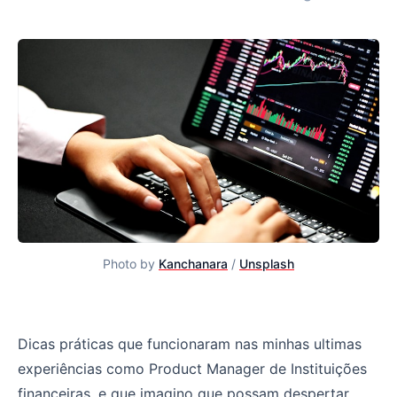
Photo by
Kanchanara
/
Unsplash
12 dicas práticas para Product Managers do setor finan
Dicas práticas que funcionaram nas minhas ultimas
experiências como Product Manager de Instituições
financeiras, e que imagino que possam despertar