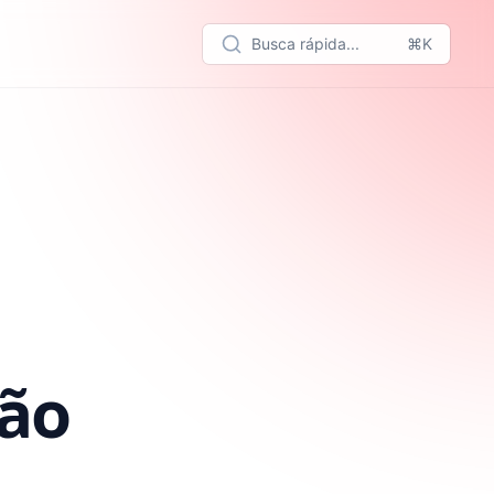
Busca rápida...
⌘K
dão