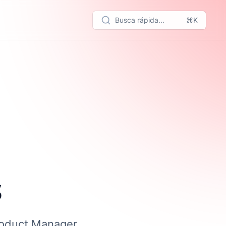
Busca rápida...
⌘K
s
roduct Manager.