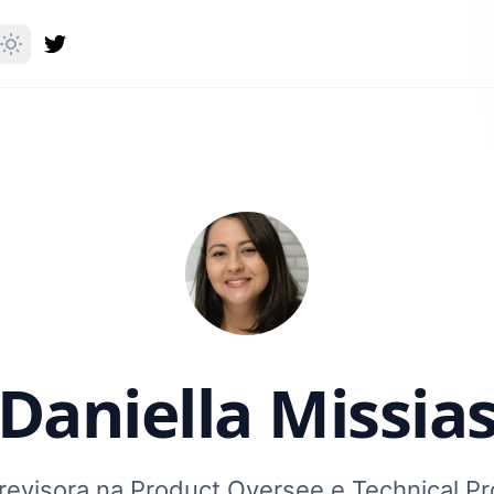
Daniella Missia
 revisora na Product Oversee e Technical P